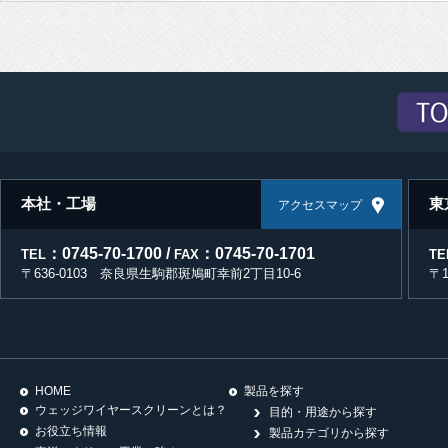
2026/02/26
ファインジェクターテス
2025/12/15
弊社社員をかたる「なり
2025/11/06
中堅・中小企業の賃上げ
2025/10/20
MECT2025に出展！
2025/09/03
関西グランドフェア202
本社・工場
東
アクセスマップ
2025/06/30
関東グランドフェア202
2025/06/17
≪新製品≫研削スラッジ
：0745-70-1700 /
：0745-70-1701
TEL
FAX
TE
〒636-0103 奈良県生駒郡斑鳩町幸前2丁目10-6
〒
2025/05/22
「マイナビ～インターンシ
す！
2025/04/11
2025年度 日本機械産
2023/12/11
東京営業所を移転しまし
HOME
製品を探す
ウェッジワイヤースクリーンとは？
目的・用途から探す
2023/10/12
ポートメッセなごやで開催
お役立ち情報
製品カテゴリから探す