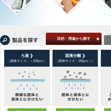
目的・用途から探す
ろ過 ❯
固液分離 ❯
（固体サイズ：～100μｍ）
（固体サイズ：100μｍ～）