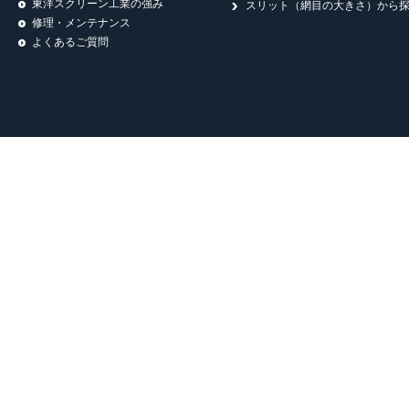
東洋スクリーン工業の強み
スリット（網目の大きさ）から
2023/08/30
タイで開催されるTHAIWAT
修理・メンテナンス
よくあるご質問
2023/07/07
企業理念ページを新規追
2023/03/06
2022年度 日本機械学
2022/12/08
ドイツ・ケルンで開催される
2022/12/08
お役立ち情報に事例紹介記
2022/09/14
「JIMTOF2022 日
2022/09/14
「関西グランドフェア20
2022/06/13
東京ビッグサイトにて開催され
2022/04/21
石川県産業展示館で開催さ
2021/12/21
【動画で紹介】水イノベ
2021/10/21
東京ビックサイトで開催される
2021/08/24
令和3年度 事業継続力強