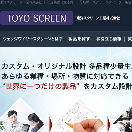
東洋スクリーン工業株式会社 ｜ ろ過装置（濾過機）、分離機、スクリーンフィルター製造