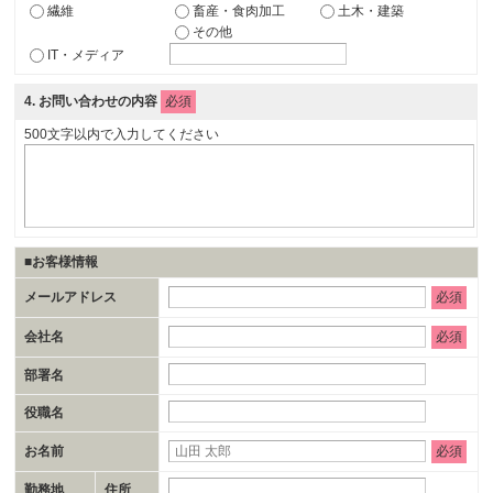
繊維
畜産・食肉加工
土木・建築
その他
IT・メディア
4
. お問い合わせの内容
必須
500文字以内で入力してください
■お客様情報
メールアドレス
必須
会社名
必須
部署名
役職名
お名前
必須
勤務地
住所