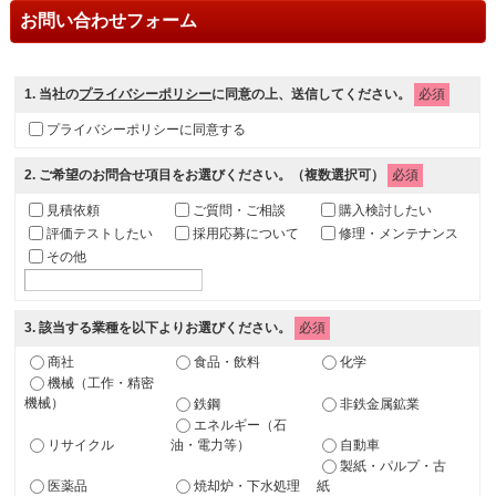
お問い合わせフォーム
1
. 当社の
プライバシーポリシー
に同意の上、送信してください。
必須
プライバシーポリシーに同意する
2
. ご希望のお問合せ項目をお選びください。（複数選択可）
必須
見積依頼
ご質問・ご相談
購入検討したい
評価テストしたい
採用応募について
修理・メンテナンス
その他
3
. 該当する業種を以下よりお選びください。
必須
商社
食品・飲料
化学
機械（工作・精密
機械）
鉄鋼
非鉄金属鉱業
エネルギー（石
リサイクル
油・電力等）
自動車
製紙・パルプ・古
医薬品
焼却炉・下水処理
紙