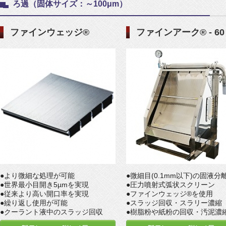
ろ過（固体サイズ：～100μm）
ファインウェッジ®
ファインアーク® - 60
●より微細な処理が可能
●微細目(0.1mm以下)の固液分
●世界最小目開き5µmを実現
●圧力噴射式弧状スクリーン
●従来より高い開口率を実現
●ファインウェッジ®を使用
●繰り返し使用が可能
●スラッジ回収・スラリー濃縮
●クーラント液中のスラッジ回収
●樹脂粉や紙粉の回収・汚泥濃