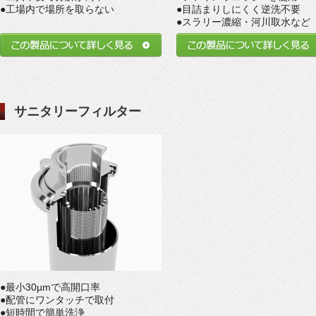
●工場内で場所を取らない
●目詰まりしにくく逆洗不要
●スラリー濃縮・河川取水など
サニタリーフィルター
●最小30µmで高開口率
●配管にワンタッチで取付
●短時間で簡単洗浄