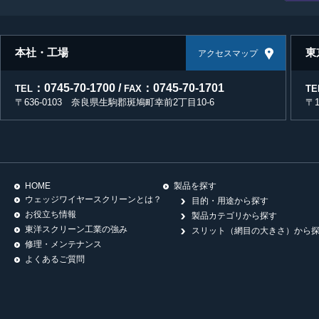
本社・工場
東
アクセスマップ
：0745-70-1700 /
：0745-70-1701
TEL
FAX
TE
〒636-0103 奈良県生駒郡斑鳩町幸前2丁目10-6
〒
HOME
製品を探す
ウェッジワイヤースクリーンとは？
目的・用途から探す
お役立ち情報
製品カテゴリから探す
東洋スクリーン工業の強み
スリット（網目の大きさ）から
修理・メンテナンス
よくあるご質問