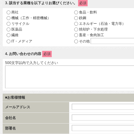
3
. 該当する業種を以下よりお選びください。
必須
商社
食品・飲料
機械（工作・精密機械）
鉄鋼
リサイクル
エネルギー（石油・電力等）
医薬品
焼却炉・下水処理
繊維
畜産・食肉加工
IT・メディア
その他
4
. お問い合わせの内容
必須
500文字以内で入力してください
■お客様情報
メールアドレス
会社名
部署名