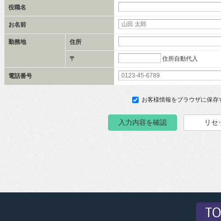
役職名
お名前
勤務地
住所
住所自動代入
〒
電話番号
お客様情報をブラウザに保存
入力内容を確認
リセ