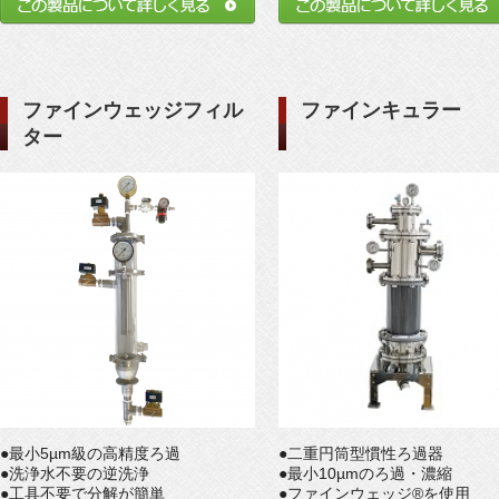
ファインウェッジフィル
ファインキュラー
ター
●最小5µm級の高精度ろ過
●二重円筒型慣性ろ過器
●洗浄水不要の逆洗浄
●最小10µmのろ過・濃縮
●工具不要で分解が簡単
●ファインウェッジ®を使用