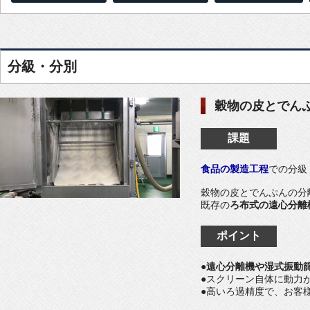
分級・分別
穀物の皮とでん
課題
食品の製造工程
での分級
穀物の皮とでんぷんの分
既存の
ろ布式の遠心分離
ポイント
●
遠心分離機や湿式振動
●スクリーン自体に動力
●高いろ過精度で、お客