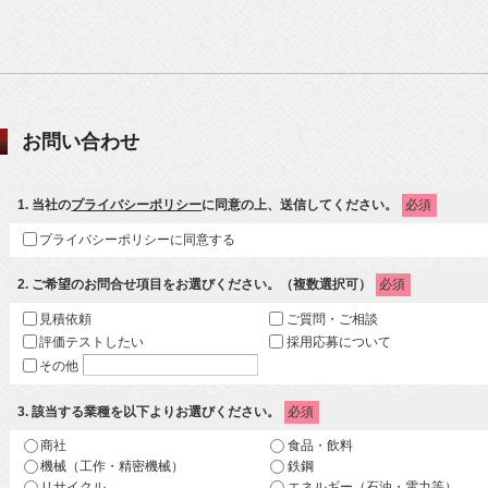
お問い合わせ
1
. 当社の
プライバシーポリシー
に同意の上、送信してください。
必須
プライバシーポリシーに同意する
2
. ご希望のお問合せ項目をお選びください。（複数選択可）
必須
見積依頼
ご質問・ご相談
評価テストしたい
採用応募について
その他
3
. 該当する業種を以下よりお選びください。
必須
商社
食品・飲料
機械（工作・精密機械）
鉄鋼
リサイクル
エネルギー（石油・電力等）