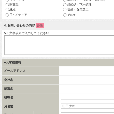
医薬品
焼却炉・下水処理
繊維
畜産・食肉加工
IT・メディア
その他
4
. お問い合わせの内容
必須
500文字以内で入力してください
■お客様情報
メールアドレス
会社名
部署名
役職名
お名前