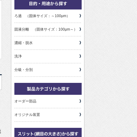
ろ過 （固体サイズ：～100μm）
固液分離 （固体サイズ：100μm～）
濃縮・脱水
洗浄
分級・分別
オーダー部品
オリジナル装置
認