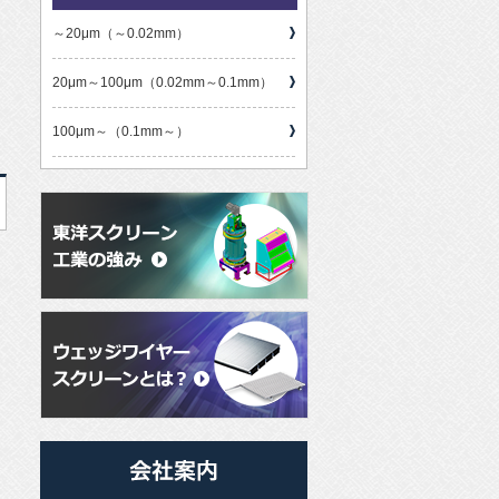
～20μm（～0.02mm）
20μm～100μm（0.02mm～0.1mm）
100μm～（0.1mm～）