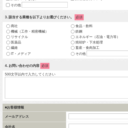
その他
3
. 該当する業種を以下よりお選びください。
必須
商社
食品・飲料
機械（工作・精密機械）
鉄鋼
リサイクル
エネルギー（石油・電力等）
医薬品
焼却炉・下水処理
繊維
畜産・食肉加工
IT・メディア
その他
4
. お問い合わせの内容
必須
500文字以内で入力してください
■お客様情報
メールアドレス
会社名