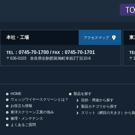
本社・工場
東
アクセスマップ
：0745-70-1700 /
：0745-70-1701
TEL
FAX
TE
〒636-0103 奈良県生駒郡斑鳩町幸前2丁目10-6
〒
HOME
製品を探す
ウェッジワイヤースクリーンとは？
目的・用途から探す
お役立ち情報
製品カテゴリから探す
東洋スクリーン工業の強み
スリット（網目の大きさ）から
修理・メンテナンス
よくあるご質問