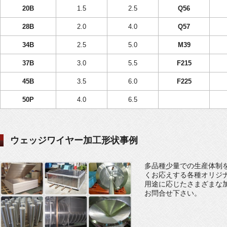
20B
1.5
2.5
Q56
28B
2.0
4.0
Q57
34B
2.5
5.0
M39
37B
3.0
5.5
F215
45B
3.5
6.0
F225
50P
4.0
6.5
ウェッジワイヤー加工形状事例
多品種少量での生産体制
くお応えする各種オリジ
用途に応じたさまざまな
お問合せ下さい。