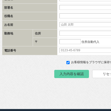
部署名
役職名
お名前
勤務地
住所
住所自動代入
〒
電話番号
お客様情報をブラウザに保存
入力内容を確認
リセ