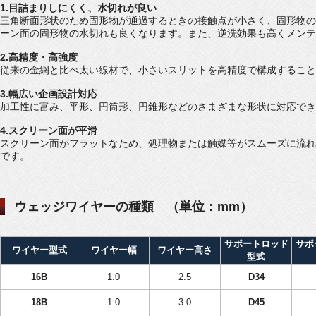
1.目詰まりしにくく、水切れが良い
三角断面形状のため固形物が通過するときの接触点が小さく、固形物の
ーン面の固形物の水切れも良くなります。また、逆洗効果も高くメンテ
2.高精度・高強度
従来の金網と比べ太い線材で、小さいスリットを高精度で構成すること
3.幅広い企画設計対応
加工性に富み、平形、円筒形、円錐形などのさまざまな形状に対応でき
4.スクリーン面が平滑
スクリーン面がフラットなため、処理物または触媒等がスムーズに流れ
です。
ウェッジワイヤーの種類 （単位：mm）
サポートロッド
サポ
ワイヤー型式
ワイヤー幅
ワイヤー高さ
型式
16B
1.0
2.5
D34
18B
1.0
3.0
D45