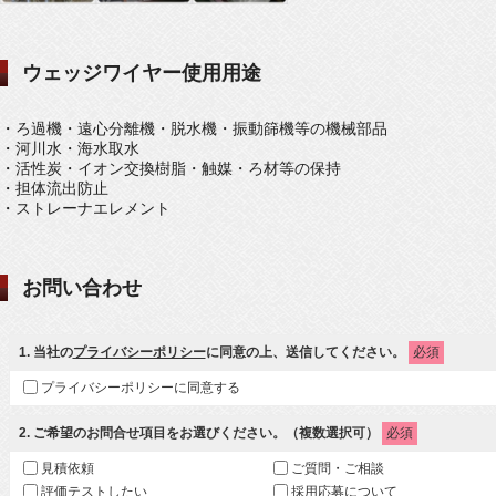
ウェッジワイヤー使用用途
・ろ過機・遠心分離機・脱水機・振動篩機等の機械部品
・河川水・海水取水
・活性炭・イオン交換樹脂・触媒・ろ材等の保持
・担体流出防止
・ストレーナエレメント
お問い合わせ
1
. 当社の
プライバシーポリシー
に同意の上、送信してください。
必須
プライバシーポリシーに同意する
2
. ご希望のお問合せ項目をお選びください。（複数選択可）
必須
見積依頼
ご質問・ご相談
評価テストしたい
採用応募について