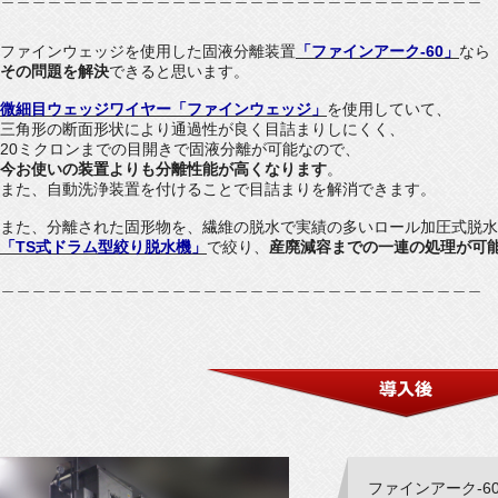
ファインウェッジを使用した固液分離装置
「ファインアーク-60」
なら
その問題を解決
できると思います。
微細目ウェッジワイヤー「ファインウェッジ」
を使用していて、
三角形の断面形状により通過性が良く目詰まりしにくく、
20ミクロンまでの目開きで固液分離が可能なので、
今お使いの装置よりも分離性能が高くなります
。
また、自動洗浄装置を付けることで目詰まりを解消できます。
また、分離された固形物を、繊維の脱水で実績の多いロール加圧式脱水
「TS式ドラム型絞り脱水機」
で絞り、
産廃減容までの一連の処理が可
＿＿＿＿＿＿＿＿＿＿＿＿＿＿＿＿＿＿＿＿＿＿＿＿＿＿＿＿＿＿＿
ファインアーク-6