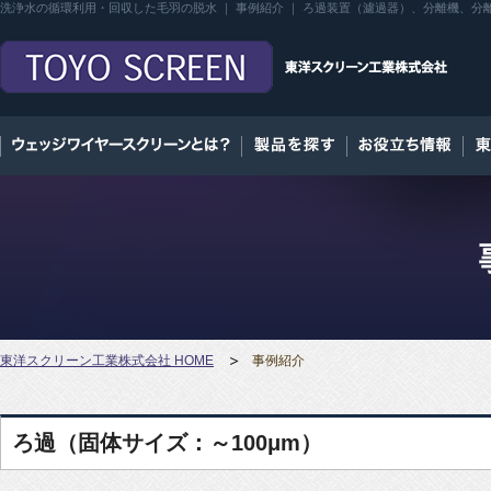
洗浄水の循環利用・回収した毛羽の脱水 ｜ 事例紹介 ｜ ろ過装置（濾過器）、分離機、
東洋スクリーン工業株式会社 HOME
事例紹介
ろ過（固体サイズ：～100μm）