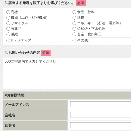
3
. 該当する業種を以下よりお選びください。
必須
商社
食品・飲料
機械（工作・精密機械）
鉄鋼
リサイクル
エネルギー（石油・電力等）
医薬品
焼却炉・下水処理
繊維
畜産・食肉加工
IT・メディア
その他
4
. お問い合わせの内容
必須
500文字以内で入力してください
■お客様情報
メールアドレス
会社名
部署名