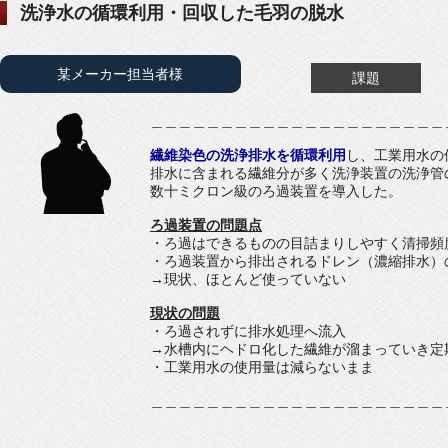
洗浄水の循環利用・回収した毛羽の脱水
某メーカー担当者様
課題
＿＿＿＿＿＿＿＿＿＿＿＿＿＿＿＿＿＿＿＿＿
繊維染色の洗浄排水を循環利用
し、工業用水の
排水に含まれる繊維分が多く洗浄装置の洗浄管
数十ミクロン級のろ過装置を導入した。
ろ過装置の問題点
・ろ過はできるものの目詰まりしやすく清掃頻
・ろ過装置から排出されるドレン（濃縮排水）
→現状、ほとんど使っていない
現状の問題
・ろ過されずに排水処理へ流入
→水槽内にヘドロ化した繊維が溜まっていき定
・工業用水の使用量は減らないまま
＿＿＿＿＿＿＿＿＿＿＿＿＿＿＿＿＿＿＿＿＿
＿＿＿＿＿＿＿＿＿＿＿＿＿＿＿＿＿＿＿＿＿＿＿＿＿＿＿＿＿＿＿