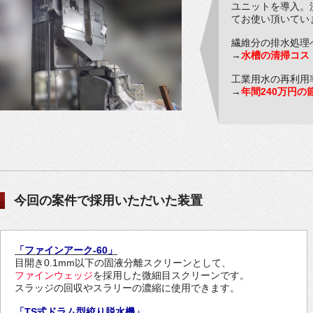
ユニットを導入。
てお使い頂いてい
繊維分の排水処理
→
水槽の清掃コス
工業用水の再利用率
→
年間240万円の
今回の案件で採用いただいた装置
「ファインアーク-60」
目開き0.1mm以下の固液分離スクリーンとして、
ファインウェッジ
を採用した微細目スクリーンです。
スラッジの回収やスラリーの濃縮に使用できます。
「TS式ドラム型絞り脱水機」