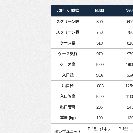
項目 ＼ 型式
N300
N60
スクリーン幅
300
60
スクリーン長
750
75
ケース幅
510
81
ケース奥行
970
97
ケース高
1600
160
入口径
50A
65
出口径
100A
125
入口管高
1090
110
出口管高
235
24
重量 (kg)
100
13
P-1型（1本ノ
P-1型（
ポンプユニット