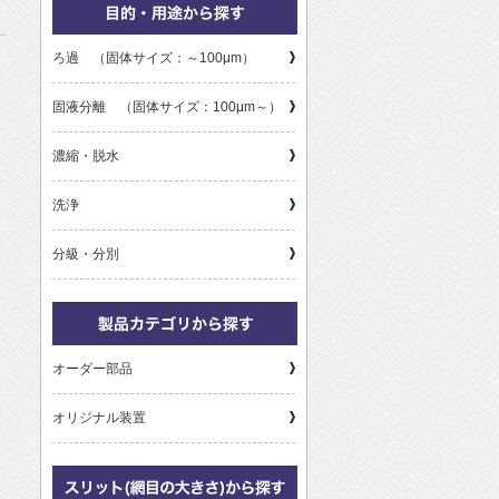
ろ過 （固体サイズ：～100μm）
固液分離 （固体サイズ：100μm～）
濃縮・脱水
洗浄
分級・分別
オーダー部品
オリジナル装置