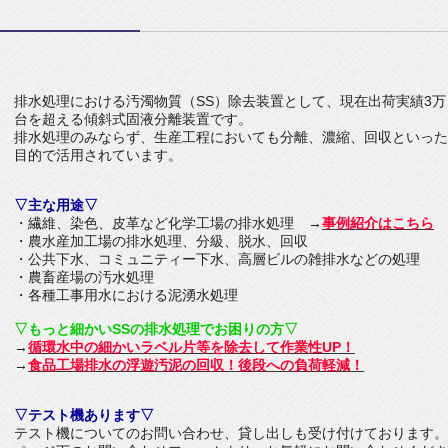
）
排水処理における汚濁物質（SS）除去装置として、現在出荷実績3万
台を超える傾斜式固液分離装置です。
排水処理のみならず、生産工程においても分離、濃縮、回収といった
目的で活用されています。
▽主な用途▽
・繊維、染色、皮革など化学工場の排水処理 →
事例紹介はこちら
・農水産加工場の排水処理、分級、脱水、回収
・公共下水、コミュニティー下水、高層ビルの雑排水などの処理
・農畜産場の汚水処理
・各種工事用水における泥湧水処理
▽もっと細かいSSの排水処理でお困りの方▽
→
循環水中の細かいラベル片等を除去して作業性UP！
→
食品工場排水の浮遊汚泥の回収！後段への負荷軽減！
▽テスト機あります▽
テスト機についてのお問い合わせ、貸し出しも受け付けております。