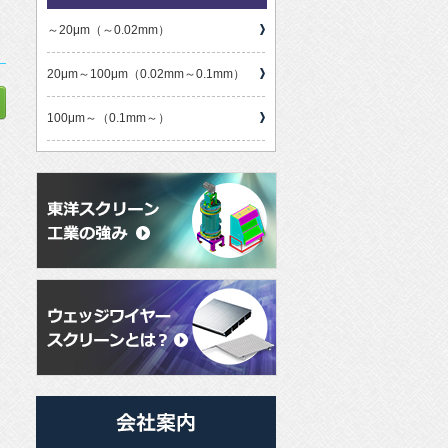
～20μm（～0.02mm）
〕
20μm～100μm（0.02mm～0.1mm）
100μm～（0.1mm～）