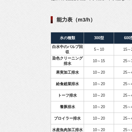
能力表（m3/h）
水の種類
300型
600
白水中のパルプ回
5～10
15～
収
染色クリーニング
10～15
25～
排水
果実加工排水
10～20
25～
給食総菜排水
10～20
25～
トーフ排水
10～20
25～
養豚排水
10～20
25～
ブロイラー排水
10～20
25～
水産魚肉加工排水
10～20
25～